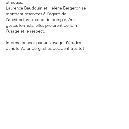
éthiques.
Laurence Baudouin et Hélène Bergeron se
montrent réservées à l’égard de
l’architecture « coup de poing ». Aux
gestes formels, elles préfèrent de loin
l’usage et le respect.
Impressionnées par un voyage d’études
dans le Vorarlberg, elles décident très tôt
de développer plus loin encore leur
approche environnementale.
Et voilà donc déjà plus de 15 ans de
pratique, dans l’ouverture, le partage,
l’écoute et la rigueur, sans oublier une
touche d’humour.